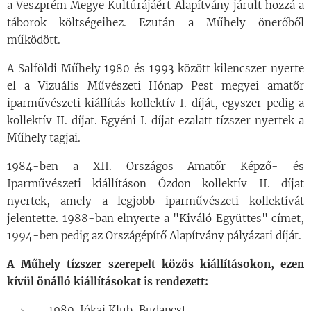
a Veszprém Megye Kultúrájáért Alapítvány járult hozzá a
táborok költségeihez. Ezután a Műhely önerőből
működött.
A Salföldi Műhely 1980 és 1993 között kilencszer nyerte
el a Vizuális Művészeti Hónap Pest megyei amatőr
iparművészeti kiállítás kollektív I. díját, egyszer pedig a
kollektív II. díjat. Egyéni I. díjat ezalatt tízszer nyertek a
Műhely tagjai.
1984-ben a XII. Országos Amatőr Képző- és
Iparművészeti kiállításon Ózdon kollektív II. díjat
nyertek, amely a legjobb iparművészeti kollektívát
jelentette. 1988-ban elnyerte a "Kiváló Együttes" címet,
1994-ben pedig az Országépítő Alapítvány pályázati díját.
A Műhely tízszer szerepelt közös kiállításokon, ezen
kívül önálló kiállításokat is rendezett:
1980. Jókai Klub, Budapest