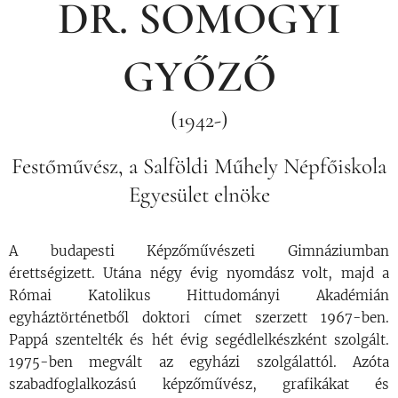
DR. SOMOGYI
GYŐZŐ
(1942-)
Festőművész, a Salföldi Műhely Népfőiskola
Egyesület elnöke
A budapesti Képzőművészeti Gimnáziumban
érettségizett. Utána négy évig nyomdász volt, majd a
Római Katolikus Hittudományi Akadémián
egyháztörténetből doktori címet szerzett 1967-ben.
Pappá szentelték és hét évig segédlelkészként szolgált.
1975-ben megvált az egyházi szolgálattól. Azóta
szabadfoglalkozású képzőművész, grafikákat és