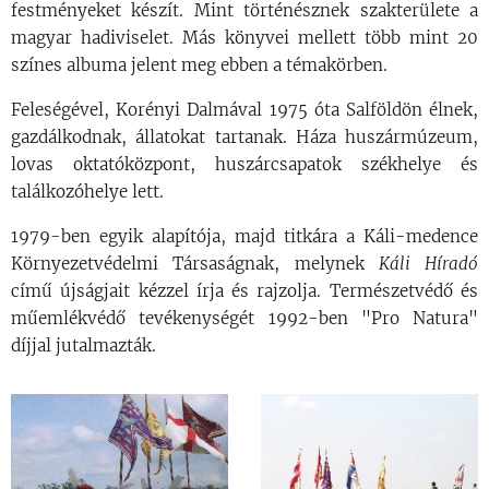
festményeket készít. Mint történésznek szakterülete a
magyar hadiviselet. Más könyvei mellett több mint 20
színes albuma jelent meg ebben a témakörben.
Feleségével, Korényi Dalmával 1975 óta Salföldön élnek,
gazdálkodnak, állatokat tartanak. Háza huszármúzeum,
lovas oktatóközpont, huszárcsapatok székhelye és
találkozóhelye lett.
1979-ben egyik alapítója, majd titkára a Káli-medence
Környezetvédelmi Társaságnak, melynek
Káli Híradó
című újságjait kézzel írja és rajzolja. Természetvédő és
műemlékvédő tevékenységét 1992-ben "Pro Natura"
díjjal jutalmazták.