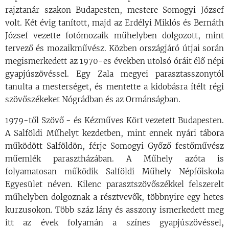
rajztanár szakon Budapesten, mestere Somogyi József
volt. Két évig tanított, majd az Erdélyi Miklós és Bernáth
József vezette fotómozaik műhelyben dolgozott, mint
tervező és mozaikművész. Közben országjáró útjai során
megismerkedett az 1970-es években utolsó óráit élő népi
gyapjúszövéssel. Egy Zala megyei parasztasszonytól
tanulta a mesterséget, és mentette a kidobásra ítélt régi
szövőszékeket Nógrádban és az Ormánságban.
1979-től Szövő - és Kézműves Kört vezetett Budapesten.
A Salföldi Műhelyt kezdetben, mint ennek nyári tábora
működött Salföldön, férje Somogyi Győző festőművész
műemlék parasztházában. A Műhely azóta is
folyamatosan működik Salföldi Műhely Népfőiskola
Egyesület néven. Kilenc parasztszövőszékkel felszerelt
műhelyben dolgoznak a résztvevők, többnyire egy hetes
kurzusokon. Több száz lány és asszony ismerkedett meg
itt az évek folyamán a színes gyapjúszövéssel,