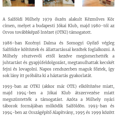
A Salföldi Műhely 1979 őszén alakult Kézműves Kör
címen, melyet a budapesti Jókai Klub, majd 1980-tól az
Orvos továbbképző Intézet (OTKI) támogatott.
1986-ban Korényi Dalma és Somogyi Győző végleg
Salföldre költöztek és állattartással kezdtek foglalkozni. A
Műhely résztvevői ettől kezdve megismerhették a
juhtartást és gyapjúfeldolgozást, megtanulhattak kecskét
fejni és lovagolni. Napos rendszerben maguk főztek, így
sok lány itt próbálta ki a háztartás gyakorlatát.
1993-ban az OTKI (akkor már OTE) elköltözése miatt,
majd 1994-ben a Jókai Klub átszervezése miatt
megszüntették a támogatást. Azóta a Műhely nyári
táborok formájában működik Salföldön. 1993-ban és
1994-ben az Országépítő Alapítvány, 1995 és 1999 között