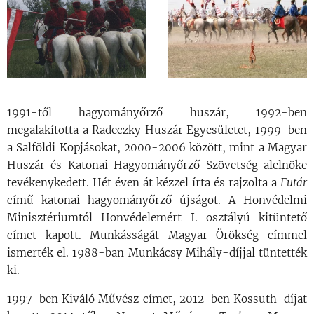
1991-től hagyományőrző huszár, 1992-ben
megalakította a Radeczky Huszár Egyesületet, 1999-ben
a Salföldi Kopjásokat, 2000-2006 között, mint a Magyar
Huszár és Katonai Hagyományőrző Szövetség alelnöke
tevékenykedett. Hét éven át kézzel írta és rajzolta a
Futár
című katonai hagyományőrző újságot. A Honvédelmi
Minisztériumtól Honvédelemért I. osztályú kitüntető
címet kapott. Munkásságát Magyar Örökség címmel
ismerték el. 1988-ban Munkácsy Mihály-díjjal tüntették
ki.
1997-ben Kiváló Művész címet, 2012-ben Kossuth-díjat