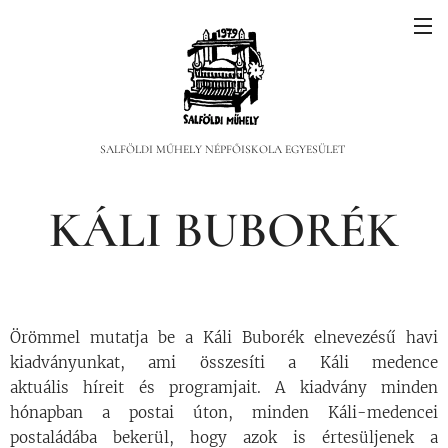
SALFÖLDI MŰHELY NÉPFŐISKOLA EGYESÜLET
KÁLI BUBORÉK
Örömmel mutatja be a Káli Buborék elnevezésű havi
kiadványunkat, ami
összesíti a Káli medence
aktuális
híreit és programjait. A kiadvány minden
hónapban a postai úton, minden Káli-medencei
postaládába bekerül, hogy azok is értesüljenek a